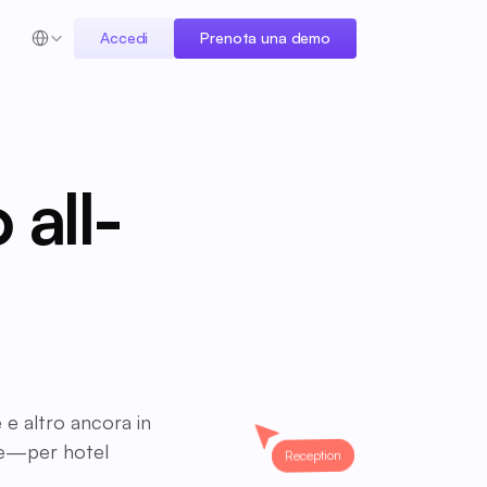
Select Language
Accedi
Prenota una demo
 all-
 e altro ancora in
te—per hotel
Reception