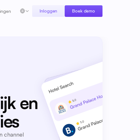
Select Language
Inloggen
Boek demo
ingen
jk en
ies
n channel