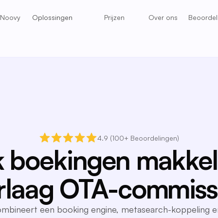
 Noovy
Oplossingen
Prijzen
Over ons
Beoordel
4.9 (100+ Beoordelingen)
 boekingen makkeli
rlaag OTA-commiss
mbineert een booking engine, metasearch-koppeling e