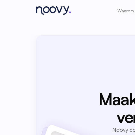
Waarom
Maak
ve
Noovy co