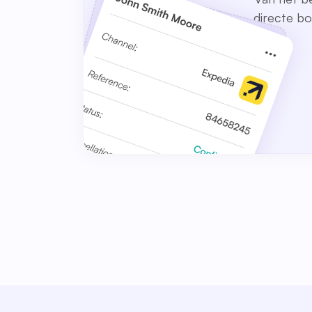
directe bo